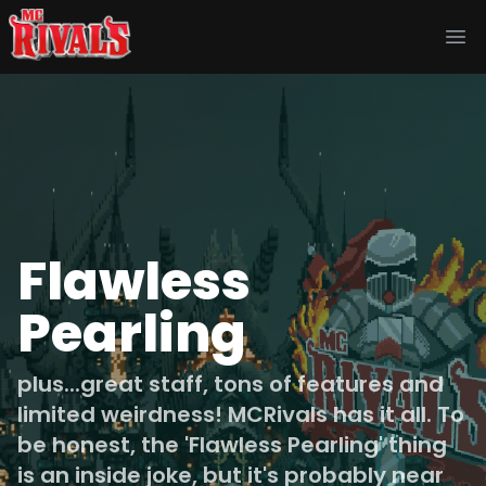
Ope
Flawless
Pearling
plus...great staff, tons of features and
limited weirdness! MCRivals has it all. To
be honest, the 'Flawless Pearling' thing
is an inside joke, but it's probably near