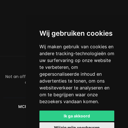
Wij gebruiken cookies
Wij maken gebruik van cookies en
andere tracking-technologieën om
uw surfervaring op onze website
te verbeteren, om
OVER
gepersonaliseerde inhoud en
Not an official Minecraft product/service. Not approved by
advertenties te tonen, om ons
or associated with Mojang or Microsoft.
websiteverkeer te analyseren en
officialmcrivals@gmail.com
om te begrijpen waar onze
bezoekers vandaan komen.
MCRivals
. Alle rechten voorbehouden. © 2026
Powered by
LeaderOS
Ik ga akkoord
Nederlands
USD
Wijzig mijn voorkeuren