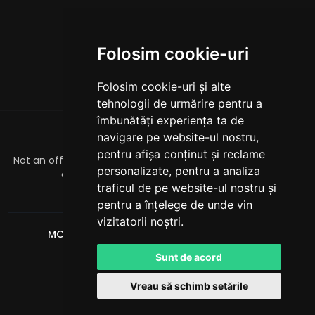
Folosim cookie-uri
Folosim cookie-uri și alte
tehnologii de urmărire pentru a
îmbunătăți experiența ta de
navigare pe website-ul nostru,
DESPRE
pentru afișa conținut și reclame
Not an official Minecraft product/service. Not approved by
personalizate, pentru a analiza
or associated with Mojang or Microsoft.
traficul de pe website-ul nostru și
officialmcrivals@gmail.com
pentru a înțelege de unde vin
vizitatorii noștri.
MCRivals
. Toate drepturile rezervate. © 2026
Powered by
LeaderOS
Sunt de acord
Română
USD
Vreau să schimb setările