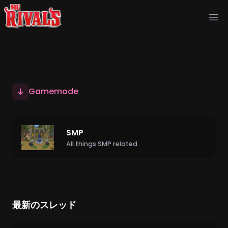
Ope
Gamemode
SMP
All things SMP related
最新のスレッド