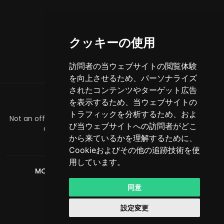
クッキーの使用
訪問者の当ウェブサイトの閲覧体験
を向上させるため、パーソナライズ
されたコンテンツやターゲット広告
を表示するため、当ウェブサイトの
約
トラフィックを分析するため、およ
Not an official Minecraft product/service. Not approved by
び当ウェブサイトへの訪問者がどこ
or associated with Mojang or Microsoft.
から来ているかを理解するために、
officialmcrivals@gmail.com
Cookieおよびその他の追跡技術を使
用しています。
MCRivals
. 著作権は保護されています。 © 2026
Powered by
LeaderOS
同意
日本語
USD
設定変更