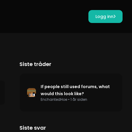
Logg inn
Siste tråder
If people still used forums, what
would this look like?
EnchantedHoe
•
1 år siden
Siste svar