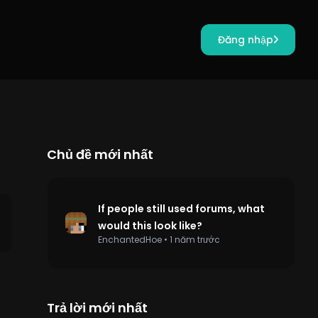
Đăng nhập
Chủ đề mới nhất
If people still used forums, what
would this look like?
EnchantedHoe
•
1 năm trước
Trả lời mới nhất